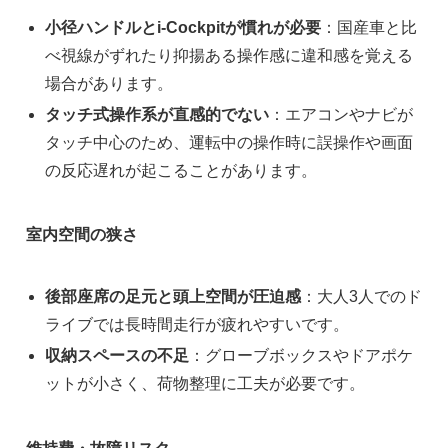
小径ハンドルとi‑Cockpitが慣れが必要
：国産車と比
べ視線がずれたり抑揚ある操作感に違和感を覚える
場合があります。
タッチ式操作系が直感的でない
：エアコンやナビが
タッチ中心のため、運転中の操作時に誤操作や画面
の反応遅れが起こることがあります。
室内空間の狭さ
後部座席の足元と頭上空間が圧迫感
：大人3人でのド
ライブでは長時間走行が疲れやすいです。
収納スペースの不足
：グローブボックスやドアポケ
ットが小さく、荷物整理に工夫が必要です。