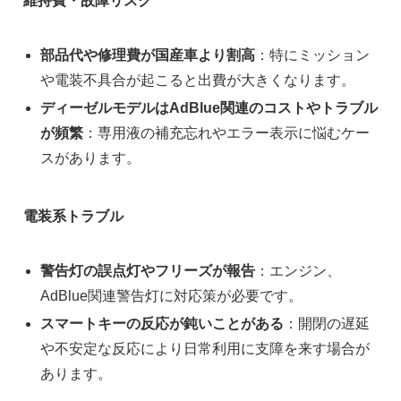
維持費・故障リスク
部品代や修理費が国産車より割高
：特にミッション
や電装不具合が起こると出費が大きくなります。
ディーゼルモデルはAdBlue関連のコストやトラブル
が頻繁
：専用液の補充忘れやエラー表示に悩むケー
スがあります。
電装系トラブル
警告灯の誤点灯やフリーズが報告
：エンジン、
AdBlue関連警告灯に対応策が必要です。
スマートキーの反応が鈍いことがある
：開閉の遅延
や不安定な反応により日常利用に支障を来す場合が
あります。