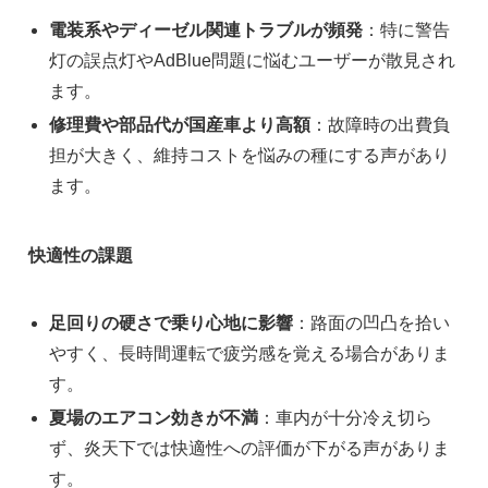
電装系やディーゼル関連トラブルが頻発
：特に警告
灯の誤点灯やAdBlue問題に悩むユーザーが散見され
ます。
修理費や部品代が国産車より高額
：故障時の出費負
担が大きく、維持コストを悩みの種にする声があり
ます。
快適性の課題
足回りの硬さで乗り心地に影響
：路面の凹凸を拾い
やすく、長時間運転で疲労感を覚える場合がありま
す。
夏場のエアコン効きが不満
：車内が十分冷え切ら
ず、炎天下では快適性への評価が下がる声がありま
す。