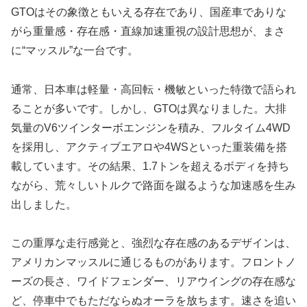
GTOはその象徴ともいえる存在であり、国産車でありな
がら重量感・存在感・直線加速重視の設計思想が、まさ
に“マッスル”な一台です。
通常、日本車は軽量・高回転・機敏といった特徴で語られ
ることが多いです。しかし、GTOは異なりました。大排
気量のV6ツインターボエンジンを積み、フルタイム4WD
を採用し、アクティブエアロや4WSといった重装備を搭
載しています。その結果、1.7トンを超えるボディを持ち
ながら、荒々しいトルクで路面を蹴るような加速感を生み
出しました。
この重厚な走行感覚と、強烈な存在感のあるデザインは、
アメリカンマッスルに通じるものがあります。フロントノ
ーズの長さ、ワイドフェンダー、リアウイングの存在感な
ど、停車中でもただならぬオーラを放ちます。速さを追い