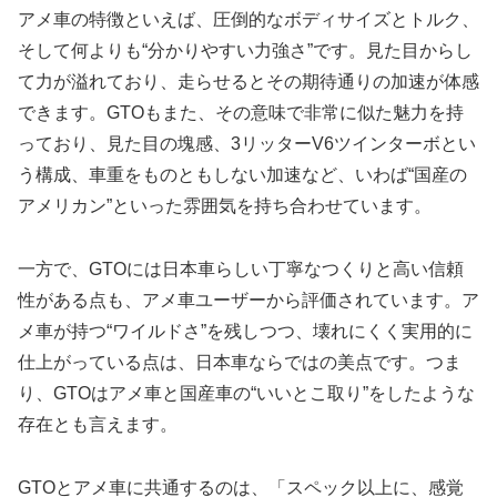
アメ車の特徴といえば、圧倒的なボディサイズとトルク、
そして何よりも“分かりやすい力強さ”です。見た目からし
て力が溢れており、走らせるとその期待通りの加速が体感
できます。GTOもまた、その意味で非常に似た魅力を持
っており、見た目の塊感、3リッターV6ツインターボとい
う構成、車重をものともしない加速など、いわば“国産の
アメリカン”といった雰囲気を持ち合わせています。
一方で、GTOには日本車らしい丁寧なつくりと高い信頼
性がある点も、アメ車ユーザーから評価されています。ア
メ車が持つ“ワイルドさ”を残しつつ、壊れにくく実用的に
仕上がっている点は、日本車ならではの美点です。つま
り、GTOはアメ車と国産車の“いいとこ取り”をしたような
存在とも言えます。
GTOとアメ車に共通するのは、「スペック以上に、感覚