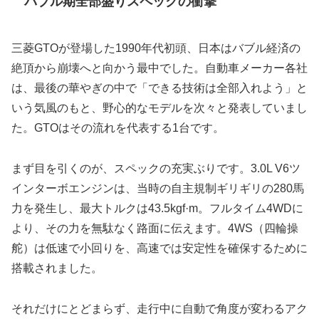
バブル期全部盛りスペックの衝撃
三菱GTOが登場した1990年代初頭、日本はバブル経済の
絶頂から崩壊へと向かう最中でした。自動車メーカー各社
は、最後の華やぎの中で「できる技術は全部入れよう」と
いう気風のもと、野心的なモデルを次々と発表していまし
た。GTOはその流れを代表する1台です。
まず目を引くのが、スペックの充実ぶりです。3.0L V6ツ
インターボエンジンは、当時の自主規制ギリギリの280馬
力を発生し、最大トルクは43.5kgf·m。フルタイム4WDに
より、その力を無駄なく路面に伝えます。4WS（四輪操
舵）は低速で小回りを、高速では安定性を確保するために
搭載されました。
それだけにとどまらず、走行中に自動で角度が変わるアク