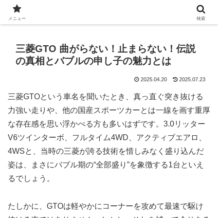
Automobile World Expo
メニュー
検索
三菱GTO 曲がらない！止まらない！伝説
の真相とバブルの申し子の魅力とは
2025.04.20
2025.07.23
三菱GTOという車名を聞いたとき、真っ直ぐ突き抜ける
力強い走りや、他の国産スポーツカーとは一線を画す重厚
な存在感を思い浮かべる方も多いはずです。3.0リッター
V6ツインターボ、フルタイム4WD、アクティブエアロ、
4WSと、当時の三菱が誇る技術を惜しみなく盛り込んだ
姿は、まさにバブル期の“全部盛り”を象徴する1台といえ
るでしょう。
たしかに、GTOは軽やかにコーナーを攻めて最速で駆け