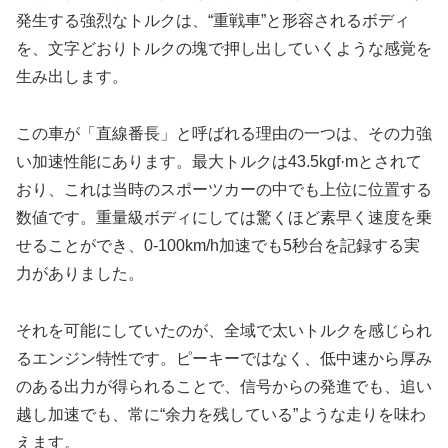
発生する強烈なトルクは、“重戦車”と形容されるボディ
を、文字どおりトルクの塊で押し出していくような感覚を
生み出します。
この車が「直線番長」と呼ばれる理由の一つは、その力強
い加速性能にあります。最大トルクは43.5kgf·mとされて
おり、これは当時のスポーツカーの中でも上位に位置する
数値です。重量級ボディにしては驚くほど素早く速度を乗
せることができ、0-100km/h加速でも5秒台を記録する実
力がありました。
それを可能にしていたのが、全域で太いトルクを感じられ
るエンジン特性です。ピーキーではなく、低中速から厚み
のある出力が得られることで、信号からの発進でも、追い
越し加速でも、常に“余力を残している”ような走りを味わ
えます。