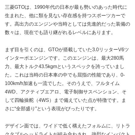
三菱GTOは、1990年代の日本が最も勢いのあった時代に
生まれた、他に類を見ない存在感を持つスポーツカーで
す。高出力のエンジンや当時としては先進的だった装備の
数々は、現在でも語り継がれるレベルにあります。
まず目を引くのは、GTOが搭載していた3.0リッターV6ツ
インターボエンジンです。このエンジンは、最大280馬
力、最大トルク43.5kgmというスペックを誇っていまし
た。これは当時の日本車の中でも屈指の性能であり、0-
100km/h加速も一流でした。そのうえで、フルタイム
4WD、アクティブエアロ、電子制御サスペンション、そ
して四輪操舵（4WS）まで備えていた点が特徴です。ま
さに“全部盛り”という表現がぴったりです。
デザイン面では、ワイドで低く構えたフォルムに、リトラ
クタブルヘッドライトが組み合わされ、強烈なインパクト