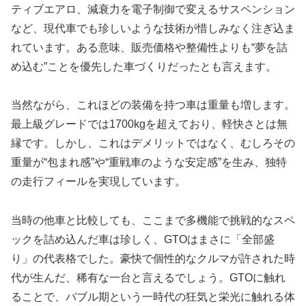
ティブエアロ、減衰力を電子制御で変えるサスペンション
など、現代車でも珍しいような技術が惜しみなく注ぎ込ま
れています。ある意味、販売価格や整備性よりも“夢を詰
め込む”ことを優先した車づくりだったとも言えます。
当然ながら、これほどの装備を持つ車は重量も増します。
最上級グレードでは1700kgを超えており、軽快さとは無
縁です。しかし、これはデメリットではなく、むしろその
重量が“包まれ感”や“重戦車のような安定感”を生み、独特
の走行フィールを実現しています。
当時の他車と比較しても、ここまで多機能で挑戦的なスペ
ックを詰め込んだ車は珍しく、GTOはまさに「全部盛
り」の代表格でした。豪快で個性的なクルマが許された時
代が生んだ、稀有な一台と言えるでしょう。GTOに触れ
ることで、バブル期という一時代の狂気と栄光に触れる体