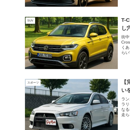
ど、
ーザ
ルフ
る角
T
SUV
は、
い。
し
街中
Cr
くあ
らい
記事
由を
けら
ます
んで
【
スポーツ
い
ラン
ラリ
なる
走ら
もあ
構造