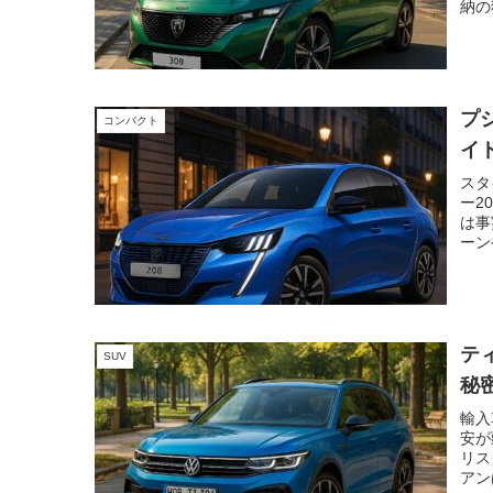
納の
で不
驚く
まっ
すく
す。
プ
コンパクト
ジョ
イ
スタ
ー2
は事
ーン
価格
ます
く、
に共
古購
テ
SUV
ード
いま
秘
丈夫
輸入
すの
安が
リス
アン