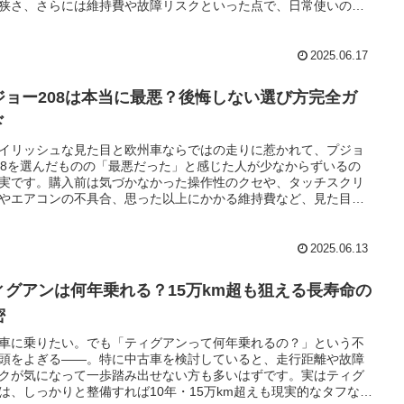
狭さ、さらには維持費や故障リスクといった点で、日常使いの中
満を抱くケースが見受けられます。とくに国産車とのギャップに
声は多く、「買って後悔した」と感じた人たちのリアルな声が集
ています。この記事では、実際に指摘されている欠点をわかりや
2025.06.17
整理し、失敗を避けるためのチェックポイントをまとめていま
購入を検討中の方にとって、冷静な判断材料となるはずです。プ
ジョー208は本当に最悪？後悔しない選び方完全ガ
ー308を選んで後悔しないために、ぜひ最後までご覧ください。
ド
イリッシュな見た目と欧州車ならではの走りに惹かれて、プジョ
08を選んだものの「最悪だった」と感じた人が少なからずいるの
実です。購入前は気づかなかった操作性のクセや、タッチスクリ
やエアコンの不具合、思った以上にかかる維持費など、見た目や
だけでは判断しきれない“ギャップ”が後悔につながることもあり
。とはいえ、それはクルマとしての性能が低いという話ではな
「選び方」を間違えた結果にすぎません。本記事では、後悔の声
2025.06.13
通するパターンを整理し、プジョー208の実態を冷静に解説。中
入で失敗しないための具体的なチェックポイントや、年式・グレ
ィグアンは何年乗れる？15万km超も狙える長寿命の
ごとの違い、エアコンや電装系の注意点まで、しっかりまとめて
す。これから購入を検討している方、あるいは「気になるけど大
密
？」と迷っている方にとって、有益な内容になっていると思いま
車に乗りたい。でも「ティグアンって何年乗れるの？」という不
で、ぜひ最後までお読みください。
頭をよぎる――。特に中古車を検討していると、走行距離や故障
クが気になって一歩踏み出せない方も多いはずです。実はティグ
は、しっかりと整備すれば10年・15万km超えも現実的なタフな