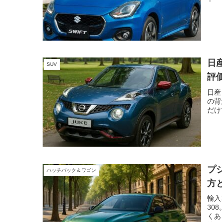
整理
日
SUV
評
日産
の背
だけ
プ
ハッチバック＆ワゴン
方
輸入
30
くあ