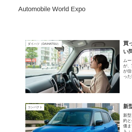
Automobile World Expo
買
ダイハツ（DAIHATSU）
い
ムー
が、
が信
った
をす
新
コンパクト
新型
約と
価ま
ト・