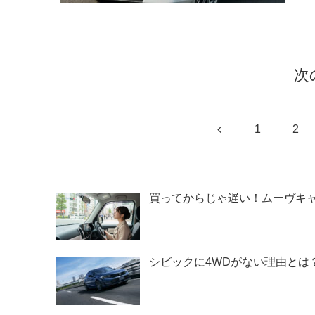
たの
る情
最後
次
前
1
2
へ
買ってからじゃ遅い！ムーヴキ
シビックに4WDがない理由とは