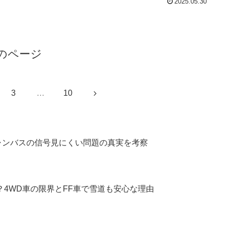
使用目的に本当に合う1台がどちらなのか、確信をもって判断でき
2025.05.30
報をお届けします。この記事がお役に立つと思いますので、ぜひ
までお読みください。
のページ
次
3
…
10
へ
ャンバスの信号見にくい問題の真実を考察
？4WD車の限界とFF車で雪道も安心な理由