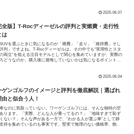
V。耐久性のポイントや壊れやすい箇所、長く乗るためのコツま
知っておきたい情報を一挙に解説します。購入後に後悔しないた
判断基準を、リアルなデータとユーザーの声からまとめていま
2025.06.07
これから長く付き合えるクルマを探している方にとって、必ず役
はずです。ぜひ最後までご覧ください。
完全版】T-Rocディーゼルの評判と実燃費・走行性
とは
SUVを選ぶときに気になるのが「燃費」「走り」「維持費」そし
評判」ですよね。T-Rocディーゼルは、その中でも“実用性とスタ
の両立”を狙える注目モデルとして関心を集めていますが、実際の
ろどうなのか、購入後に後悔していないかは気になるポイントで
この記事では、実際のユーザーの声や試乗レビューから浮かび上
リアルな評価をもとに、T-Rocディーゼルの本当の魅力と注意点
き明かします。高速走行の快適さ、燃費の良さ、そして意外な課
2025.06.04
とは？実用性と満足度を重視する方に役立つ内容ですので、ぜひ
までご覧ください。
ーゲンゴルフのイメージと評判を徹底解説｜選ばれ
理由と似合う人！
車なのに気取っていない。ワーゲンゴルフには、そんな独特の空
あります。「実際、どんな人が乗ってるの？」「地味すぎて恥ず
くない？」そんな声がある一方で、“わかる人が選ぶ車”として静
支持を集めているのも事実です。堅実で無理のない価格帯、飽き
ないデザイン、扱いやすいサイズ感。表立って主張はしないけれ