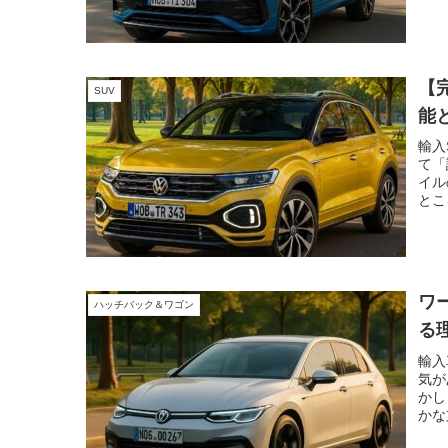
SU
で、
めの
す。
立つ
【
SUV
能
輸入
て「
イル
とこ
す。
がる
を解
題点
最後
ワ
ハッチバック＆ワゴン
る
輸入
気が
かし
かな
のこ