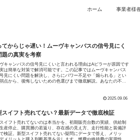
ホーム
事業者様
ってからじゃ遅い！ムーヴキャンバスの信号見にく
問題の真実を考察
ヴキャンバスの信号見にくいと言われる理由はAピラーが原因です
実は簡単な対策で解消可能です。この記事ではムーヴキャンバス
号見にくい問題を解決し、さらにパワー不足や「煽られる」とい
弱点から、後悔しないための色選びまで徹底解説。あなたの不安
べて解消します。
2025.09.06
型スイフト売れてない？最新データで徹底検証
スイフト売れてないのは本当かを、初期販売台数の実績、供給制
生産停止、購買層の若返り、存在感の見え方、走行性能と装備評
で検証。新型スイフト売れてない疑問にデータで答え、メリッ
デメリットと購入判断基準を示します。燃費や維持費の実用性も