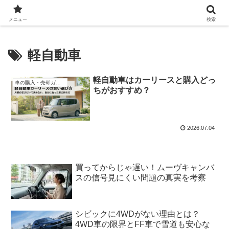
Automobile World Expo
メニュー
検索
軽自動車
軽自動車はカーリースと購入どっ
車の購入・売却ガイド
ちがおすすめ？
2026.07.04
買ってからじゃ遅い！ムーヴキャンバ
スの信号見にくい問題の真実を考察
シビックに4WDがない理由とは？
4WD車の限界とFF車で雪道も安心な