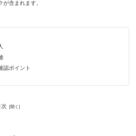
クが含まれます。
人
離
確認ポイント
目次