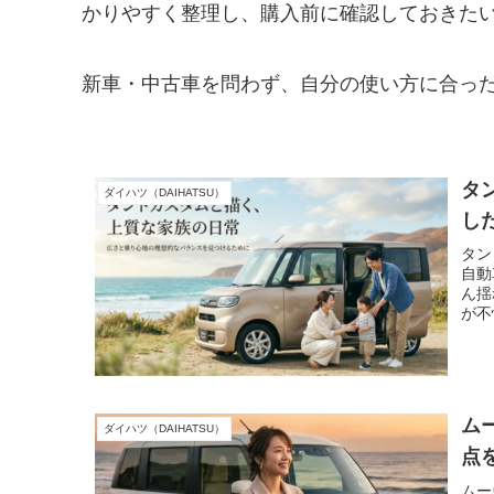
かりやすく整理し、購入前に確認しておきた
新車・中古車を問わず、自分の使い方に合っ
タ
ダイハツ（DAIHATSU）
し
タン
自動
ん揺
が不
ム
ダイハツ（DAIHATSU）
点
ムー