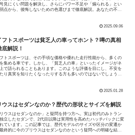
号見にくい問題を解決し、さらにパワー不足や「煽られる」とい
弱点から、後悔しないための色選びまで徹底解説。あなたの不安
べて解消します。
2025.09.06
イフトスポーツは貧乏人の車ってホント？噂の真相
徹底解説！
フトスポーツは、その手頃な価格や優れた走行性能から、多くの
を集める車です。しかし、「貧乏人の車」といったイメージがネ
上で語られることもあります。このような評価を目にし、不安を
たり真実を知りたくなったりする方も多いのではないでしょう
本記事では、スイフトスポーツが「貧乏人の車」と言われる背景
の真相、実際の評価や口コミについて詳しく解説します。さら
購入を検討している方が気になる価格帯や維持費、燃費性能、そ
2025.01.28
気を付けるべきポイントも網羅的に紹介。スポーツカーとしての
と注意点をバランス良くお伝えします。スイフトスポーツは「手
リウスはセダンなのか？歴代の形状とサイズを解説
価格で運転の楽しさを味わえる車」として、多くの車好きに支持
ています。この記事を読むことで、偏見に惑わされることなく、
リウスはセダンなのか」と疑問を持つ方へ。実は初代のみトラン
のライフスタイルに合った車選びができるはずです。スイフトス
独立したセダンで、2代目以降は実用性を高めたハッチバックに変
ツの真価を知り、購入判断に役立ててください。
れています。この記事では、歴代モデルのサイズや区分の変遷か
最終的に今のプリウスはセダンなのかという疑問への明確な結論