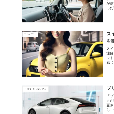
が信
った
をす
ス
コンパクト
を
スイ
注目
ット
感じ
か。
やそ
に、
して
魅力
プ
トヨタ（TOYOTA）
頃な
され
「プ
自分
クが
ポー
更さ
ら、