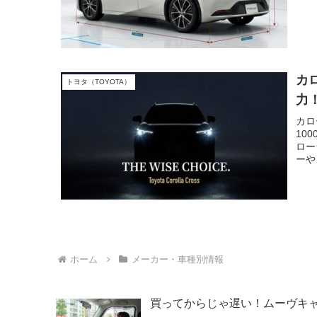
を分
カ
トヨタ（TOYOTA）
力
カロ
10
ロー
ーや
てお
ホーム
メーカー・車種別情報
買ってからじゃ遅い！ムーヴキ