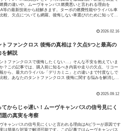
燃費の違いや、ムーヴキャンバス燃費悪いと言われる理由を
GA等の最新技術から紐解きます。ターボの燃費性能やライバル車
比較、欠点についても網羅。後悔しない車選びのために知ってお
い情報を凝縮してお届けします。
2026.02.16
ントファンクロス 後悔の真相は？欠点5つと最高の
力を解説
ントファンクロスで後悔したくない…」そんな不安を抱えていま
か？この記事では、購入前に知るべき内装や走りの欠点、リコー
報から、最大のライバル「デリカミニ」との違いまで忖度なしで
比較。あなたのタントファンクロス 後悔に関する悩みを解消し、
できる賢い一台選びを全力でサポートします。
2025.09.12
ってからじゃ遅い！ムーヴキャンバスの信号見にく
問題の真実を考察
ヴキャンバスの信号見にくいと言われる理由はAピラーが原因です
実は簡単な対策で解消可能です。この記事ではムーヴキャンバス