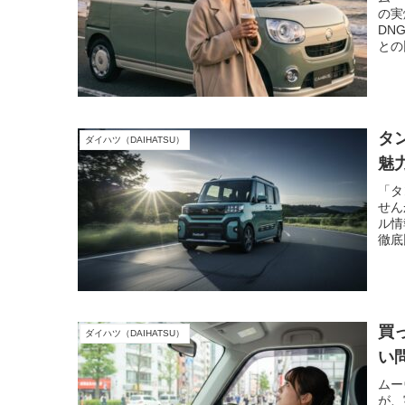
の実
DN
との
きた
タ
ダイハツ（DAIHATSU）
魅
「タ
せん
ル情
徹底
納得
買
ダイハツ（DAIHATSU）
い
ムー
が、